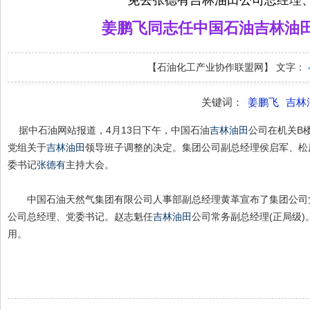
免去张德有吉林油田公司总经理、
姜鹏飞同志任中国石油吉林油
【石油化工产业协作联盟网】
文字：
关键词：
姜鹏飞
吉林
据中石油网站报道，4月13日下午，中国石油
吉林油田
公司在机关B
党组关于
吉林油田
领导班子调整的决定。集团公司副总经理侯启军、松
委书记
张德有
主持大会。
中国石油天然气集团有限公司人事部副总经理黄革宣布了集团公司
公司总经理、党委书记。赵志魁任
吉林油田
公司常务副总经理(正局级)
用。