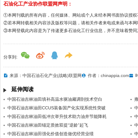
石油化工产业协作联盟网声明：
①本网刊载的所有内容，任何媒体、网站或个人未经本网书面协议授权
②若本网转载相关内容涉及版权等问题，请相关作者来电或来函与本网
③本网登载此内容是为了传递更多石油化工行业信息，并不意味着赞同
分享到:
来源：中国石油石化产业(战略)联盟网
作者：chinappia.com
时
延伸阅读
中国石油吉林油田填补高温水驱油藏调剖技术空白
•
•
中国石油吉林油田CCUS装备国产化实现系统性突破
•
•
中国石油吉林油田低冲次举升技术助力油井节能降耗
•
•
中国石油吉林油田锚定质效双提“逆龄”起飞
•
•
中国石油吉林油田强化价值创造做优经营业绩
•
•