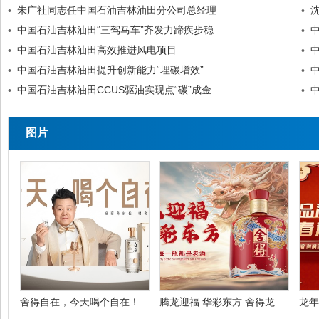
朱广社同志任中国石油吉林油田分公司总经理
•
•
中国石油吉林油田“三驾马车”齐发力蹄疾步稳
•
•
中国石油吉林油田高效推进风电项目
•
•
中国石油吉林油田提升创新能力“埋碳增效”
•
•
中国石油吉林油田CCUS驱油实现点“碳”成金
•
•
图片
舍得自在，今天喝个自在！
腾龙迎福 华彩东方 舍得龙年生肖酒礼盒限量上新
龙年