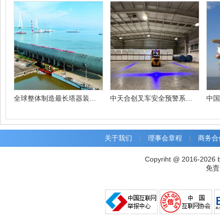
全球整体制造最长塔器装船交付
中天合创叉车安全预警系统投入使用
关于我们
|
理事会章程
|
商务合
Copyriht @ 2016-2026 
免责声